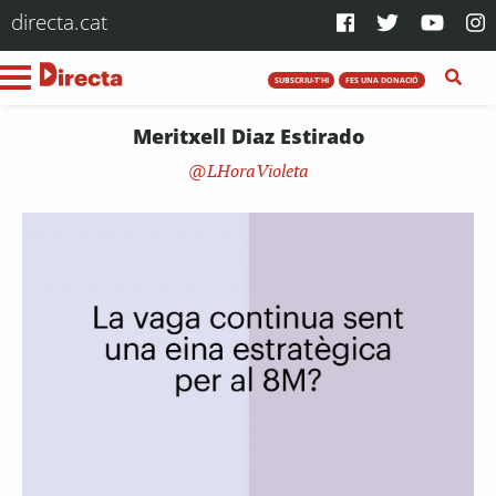
directa.cat
SUBSCRIU-T'HI
FES UNA DONACIÓ
Meritxell Diaz Estirado
LHoraVioleta