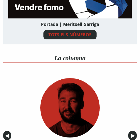
Portada | Meritxell Garriga
TOTS ELS NÚMEROS
La columna
Anterior
◀︎
Sig
▶︎