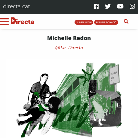
directa.cat
SUBSCRIU-T'HI
FES UNA DONACIÓ
Michelle Redon
La_Directa