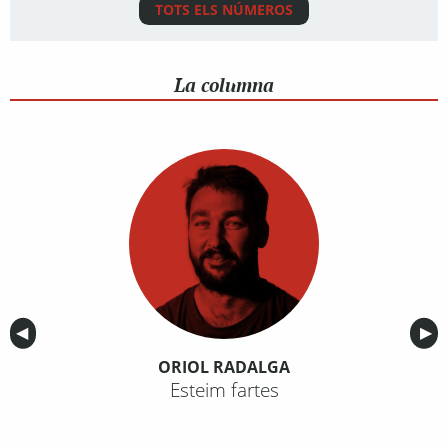
TOTS ELS NÚMEROS
La columna
Anterior
◀︎
Sig
▶︎
ORIOL RADALGA
Esteim fartes