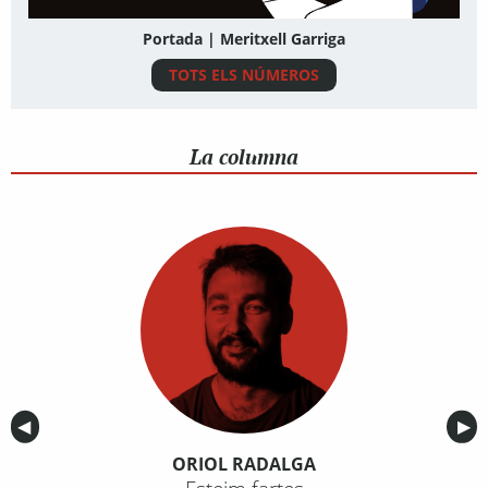
Portada | Meritxell Garriga
TOTS ELS NÚMEROS
La columna
Anterior
◀︎
Sig
▶︎
ORIOL RADALGA