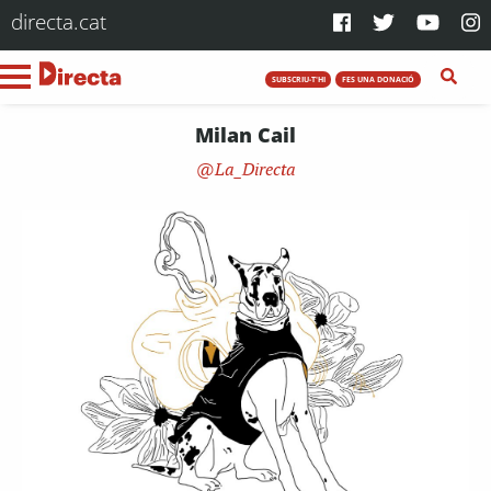
directa.cat
SUBSCRIU-T'HI
FES UNA DONACIÓ
Milan Cail
La_Directa