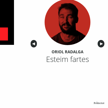
Anterior
◀︎
Sigu
▶︎
ORIOL RADALGA
Esteim fartes
Publicitat