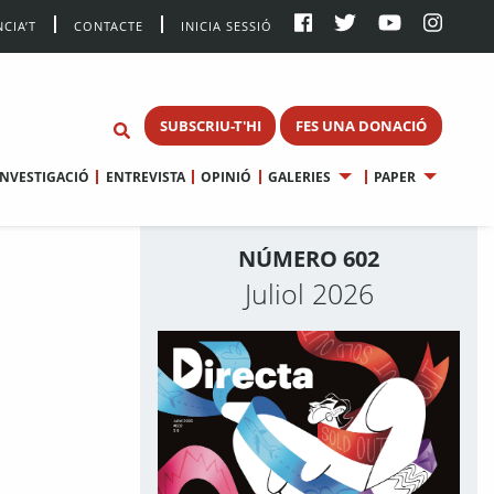
CIA’T
CONTACTE
INICIA SESSIÓ
SUBSCRIU-T'HI
FES UNA DONACIÓ
INVESTIGACIÓ
ENTREVISTA
OPINIÓ
GALERIES
PAPER
NÚMERO 602
Juliol 2026