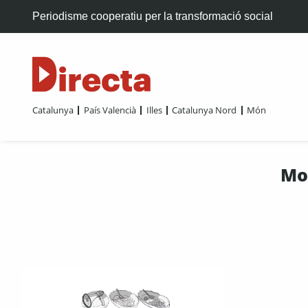
Periodisme cooperatiu per la transformació social
Catalunya
País Valencià
Illes
Catalunya Nord
Món
Mo