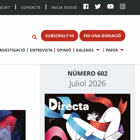
CIA’T
CONTACTE
INICIA SESSIÓ
SUBSCRIU-T'HI
FES UNA DONACIÓ
INVESTIGACIÓ
ENTREVISTA
OPINIÓ
GALERIES
PAPER
NÚMERO 602
Juliol 2026