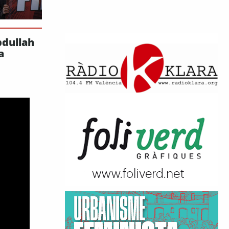
bdullah
a