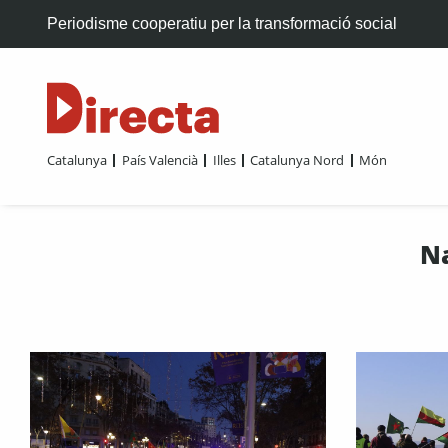
Periodisme cooperatiu per la transformació social
Catalunya
País Valencià
Illes
Catalunya Nord
Món
Na