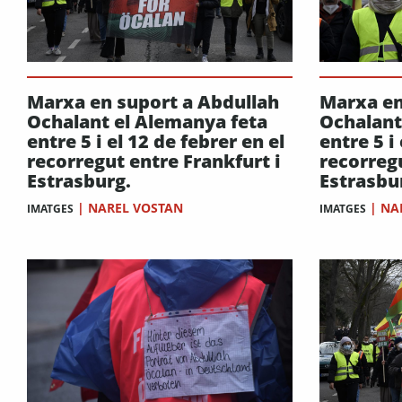
Marxa en suport a Abdullah
Marxa en
Ochalant el Alemanya feta
Ochalant
entre 5 i el 12 de febrer en el
entre 5 i
recorregut entre Frankfurt i
recorregu
Estrasburg.
Estrasbu
|
NAREL VOSTAN
|
NA
IMATGES
IMATGES