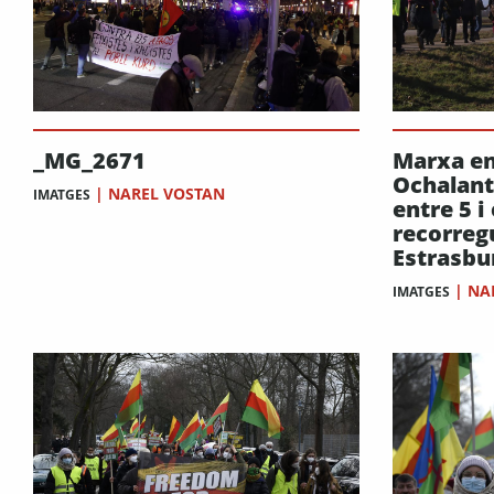
_MG_2671
Marxa en
Ochalant
|
NAREL VOSTAN
IMATGES
entre 5 i
recorregu
Estrasbu
|
NA
IMATGES