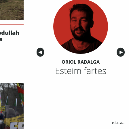
bdullah
a
Anterior
◀︎
Sigu
▶︎
ORIOL RADALGA
Esteim fartes
Publicitat