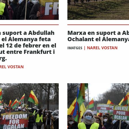
 suport a Abdullah
Marxa en suport a A
 el Alemanya feta
Ochalant el Alemany
 el 12 de febrer en el
|
NAREL VOSTAN
IMATGES
t entre Frankfurt i
rg.
REL VOSTAN