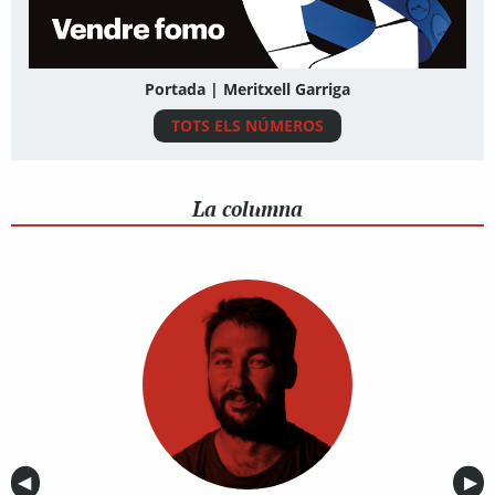
Portada | Meritxell Garriga
TOTS ELS NÚMEROS
La columna
Anterior
◀︎
Sig
▶︎