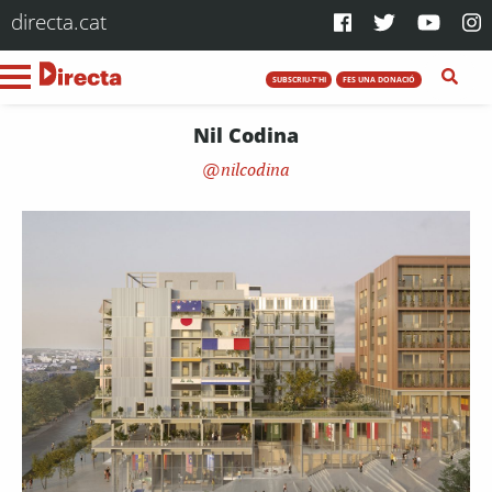
directa.cat
SUBSCRIU-T'HI
FES UNA DONACIÓ
Nil Codina
nilcodina