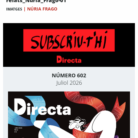
relats_Nuria_Frago-01
|
NÚRIA FRAGO
IMATGES
NÚMERO 602
Juliol 2026