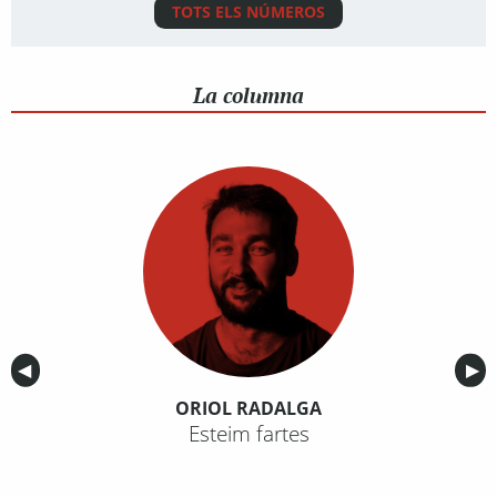
TOTS ELS NÚMEROS
La columna
Anterior
◀︎
Sig
▶︎
ORIOL RADALGA
Esteim fartes