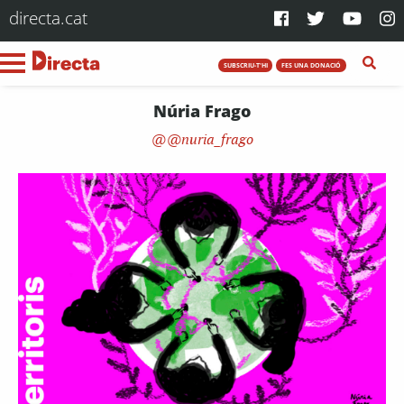
directa.cat
SUBSCRIU-T'HI
FES UNA DONACIÓ
Núria Frago
@nuria_frago