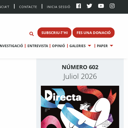
CIA’T
CONTACTE
INICIA SESSIÓ
SUBSCRIU-T'HI
FES UNA DONACIÓ
INVESTIGACIÓ
ENTREVISTA
OPINIÓ
GALERIES
PAPER
NÚMERO 602
Juliol 2026