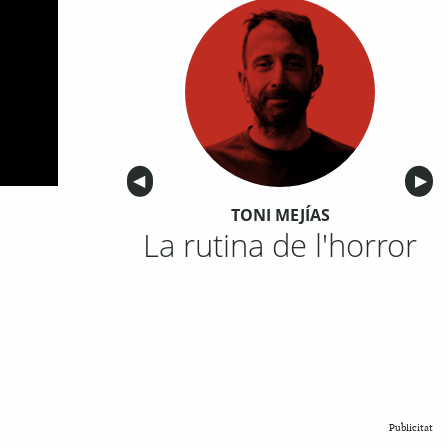
Anterior
◀︎
Sigu
▶︎
TONI MEJÍAS
La rutina de l'horror
Publicitat