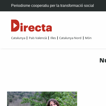
Periodisme cooperatiu per la transformació social
Catalunya
País Valencià
Illes
Catalunya Nord
Món
Nú