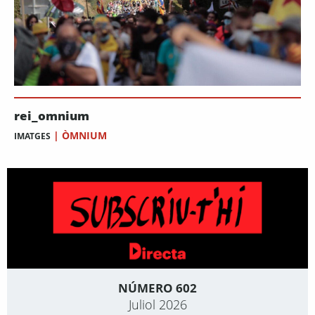
rei_omnium
|
ÒMNIUM
IMATGES
NÚMERO 602
Juliol 2026