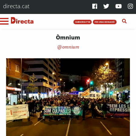
directa.cat
SUBSCRIU-T'HI
FES UNA DONACIÓ
Òmnium
omnium