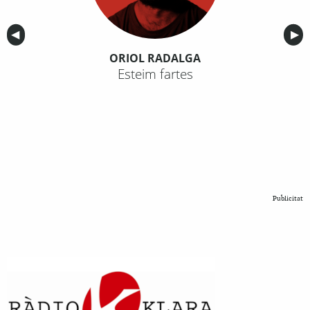
Anterior
◀︎
Sig
▶︎
ORIOL RADALGA
Esteim fartes
Publicitat