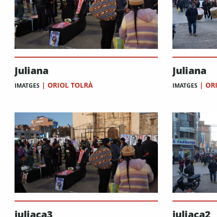
Juliana
Juliana
|
ORIOL TOLRÀ
|
OR
IMATGES
IMATGES
juliaca3
juliaca2