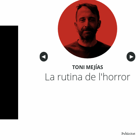
Anterior
◀︎
Sigu
▶︎
TONI MEJÍAS
La rutina de l'horror
Publicitat