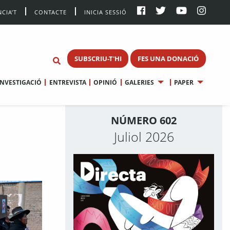
CIA’T
CONTACTE
INICIA SESSIÓ
SUBSCRIU-T'HI
FES UNA DONACIÓ
INVESTIGACIÓ
ENTREVISTA
OPINIÓ
GALERIES
PAPER
NÚMERO 602
Juliol 2026