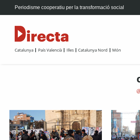
Periodisme cooperatiu per la transformació social
Catalunya
País Valencià
Illes
Catalunya Nord
Món