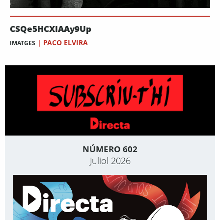
CSQe5HCXIAAy9Up
|
PACO ELVIRA
IMATGES
NÚMERO 602
Juliol 2026