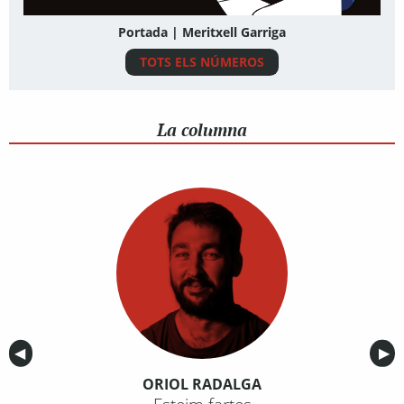
Portada | Meritxell Garriga
TOTS ELS NÚMEROS
La columna
Anterior
◀︎
Sig
▶︎
ORIOL RADALGA