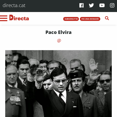
directa.cat
SUBSCRIU-T'HI
FES UNA DONACIÓ
Paco Elvira