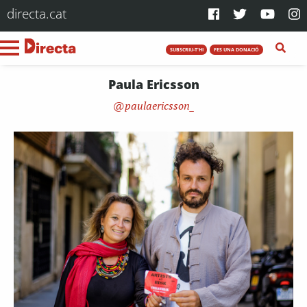
directa.cat
SUBSCRIU-T'HI
FES UNA DONACIÓ
Paula Ericsson
paulaericsson_