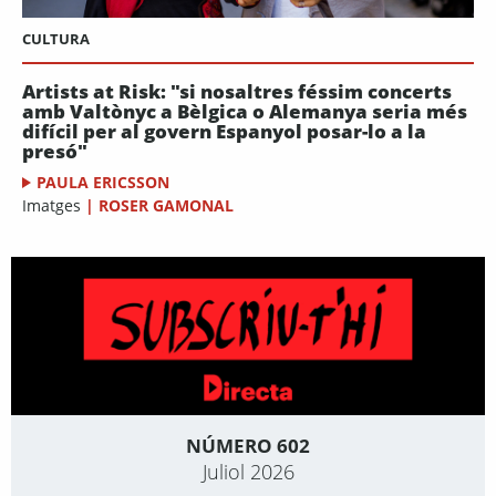
CULTURA
Artists at Risk: "si nosaltres féssim concerts
amb Valtònyc a Bèlgica o Alemanya seria més
difícil per al govern Espanyol posar-lo a la
presó"
PAULA ERICSSON
Imatges
|
ROSER GAMONAL
NÚMERO 602
Juliol 2026