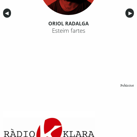
Anterior
◀︎
Sig
▶︎
ORIOL RADALGA
Esteim fartes
Publicitat