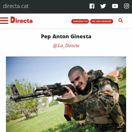
directa.cat
SUBSCRIU-T'HI
FES UNA DONACIÓ
Pep Anton Ginesta
La_Directa