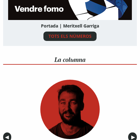
Portada | Meritxell Garriga
TOTS ELS NÚMEROS
La columna
Anterior
◀︎
Sig
▶︎