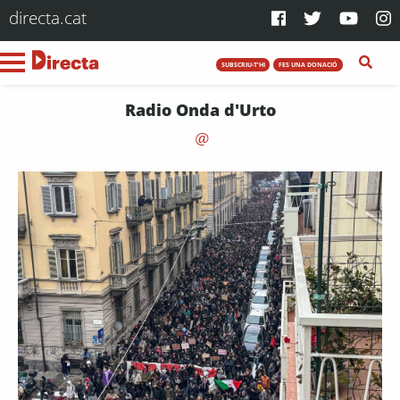
directa.cat
SUBSCRIU-T'HI
FES UNA DONACIÓ
Radio Onda d'Urto