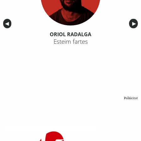
Anterior
◀︎
Sig
▶︎
ORIOL RADALGA
Esteim fartes
Publicitat