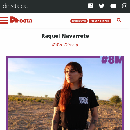
directa.cat
SUBSCRIU-T'HI
FES UNA DONACIÓ
Raquel Navarrete
La_Directa