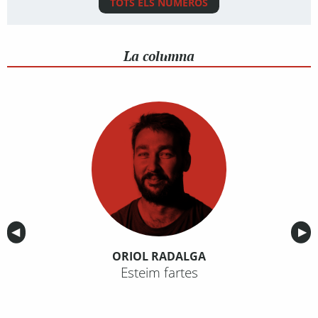
TOTS ELS NÚMEROS
La columna
Anterior
◀︎
Sig
▶︎
ORIOL RADALGA
Esteim fartes