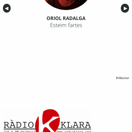
Anterior
◀︎
Sig
▶︎
ORIOL RADALGA
Esteim fartes
Publicitat