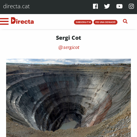
directa.cat
SUBSCRIU-T'HI
FES UNA DONACIÓ
Sergi Cot
sergicot