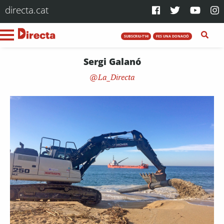
directa.cat
SUBSCRIU-T'HI
FES UNA DONACIÓ
Sergi Galanó
La_Directa