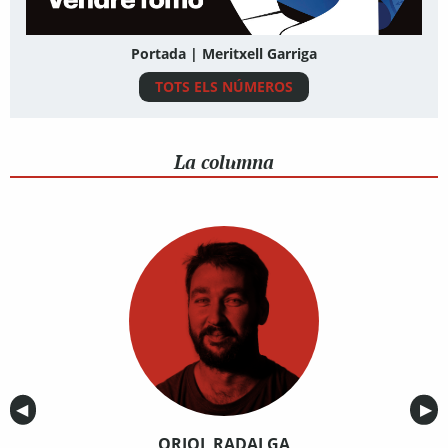
Portada | Meritxell Garriga
TOTS ELS NÚMEROS
La columna
Anterior
◀︎
Sig
▶︎
ORIOL RADALGA