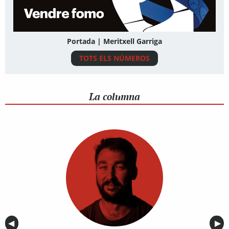
Portada | Meritxell Garriga
TOTS ELS NÚMEROS
La columna
Anterior
◀︎
Sig
▶︎