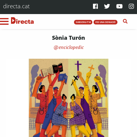
directa.cat
SUBSCRIU-T'HI
FES UNA DONACIÓ
Sònia Turón
enciclopedic