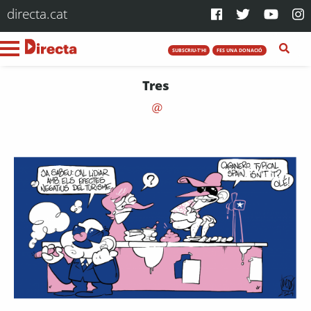
directa.cat
SUBSCRIU-T'HI
FES UNA DONACIÓ
Tres