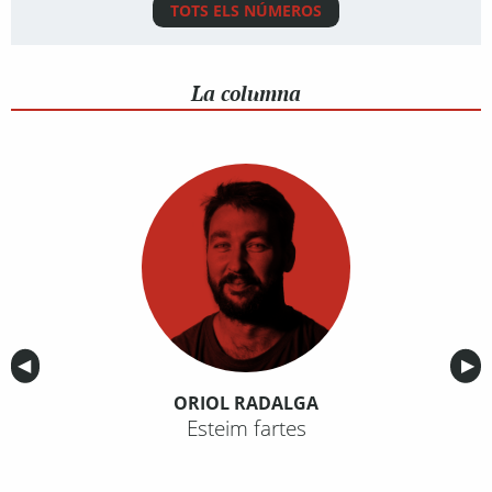
TOTS ELS NÚMEROS
La columna
Anterior
◀︎
Sig
▶︎
ORIOL RADALGA
Esteim fartes