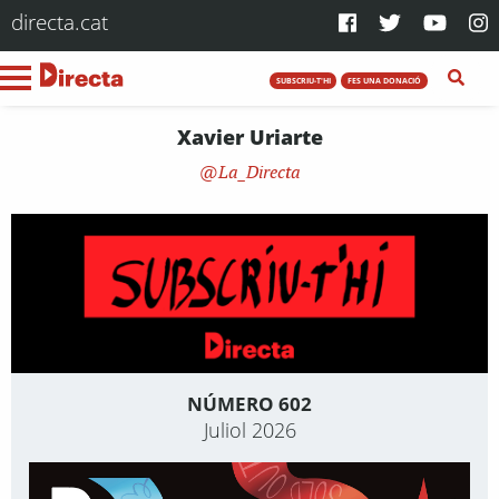
directa.cat
SUBSCRIU-T'HI
FES UNA DONACIÓ
Xavier Uriarte
La_Directa
NÚMERO 602
Juliol 2026