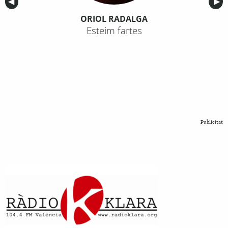
Anterior
◀︎
Sig
▶︎
ORIOL RADALGA
Esteim fartes
Publicitat