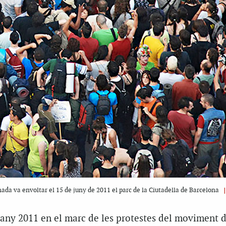
nada va envoltar el 15 de juny de 2011 el parc de la Ciutadella de Barcelona
l’any 2011 en el marc de les protestes del moviment 