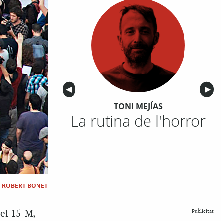
Anterior
◀︎
Sigu
▶︎
TONI MEJÍAS
La rutina de l'horror
|
ROBERT BONET
Publicitat
del 15-M,