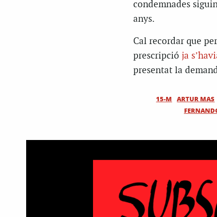
condemnades siguin 
anys.
Cal recordar que per
prescripció
ja s’hav
presentat la demand
15-M
ARTUR MAS
FERNAND