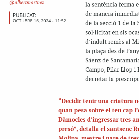
albertmartnez
la sentència ferma es
de manera immediata
PUBLICAT:
OCTUBRE 16, 2024 - 11:52
de la secció 1 de la
sol·licitat en sis o
d’indult remès al Mi
la plaça des de l’an
Sáenz de Santamaría
Campo, Pilar Llop i F
decretar la prescrip
“Decidir tenir una criatura no
quan pesa sobre el teu cap l
Dàmocles d’ingressar tres an
presó”, detalla el santsenc 
Molina, mestre i pare de tres