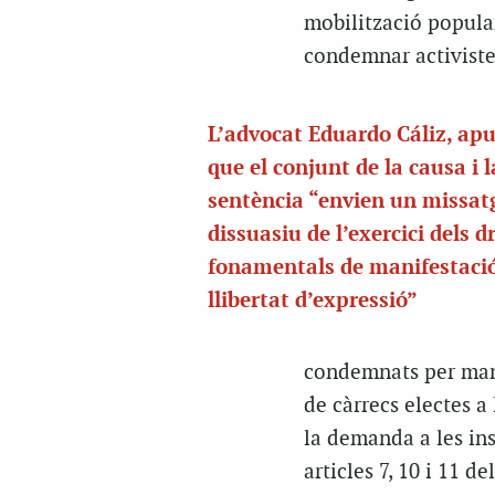
mobilització popular
condemnar activistes
L’advocat Eduardo Cáliz, apu
que el conjunt de la causa i l
sentència “envien un missat
dissuasiu de l’exercici dels d
fonamentals de manifestació
llibertat d’expressió”
condemnats per mani
de càrrecs electes a 
la demanda a les in
articles 7, 10 i 11