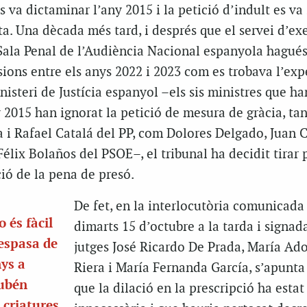
 va dictaminar l’any 2015 i la petició d’indult es va s
. Una dècada més tard, i després que el servei d’ex
 Sala Penal de l’Audiència Nacional espanyola hagué
casions entre els anys 2022 i 2023 com es trobava l’ex
nisteri de Justícia espanyol –els sis ministres que h
y 2015 han ignorat la petició de mesura de gràcia, ta
 i Rafael Catalá del PP, com Dolores Delgado, Juan C
élix Bolaños del PSOE–, el tribunal ha decidit tirar p
ció de la pena de presó.
De fet, en la interlocutòria comunicada
 és fàcil
dimarts 15 d’octubre a la tarda i signad
’espasa de
jutges José Ricardo De Prada, María Ad
ys a
Riera i María Fernanda García, s’apunta 
Rubén
que la dilació en la prescripció ha estat
 criatures