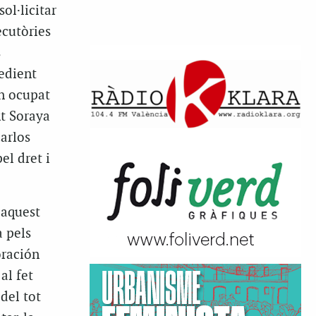
ol·licitar
ecutòries
s
pedient
an ocupat
nt Soraya
arlos
el dret i
 aquest
a pels
oración
al fet
 del tot