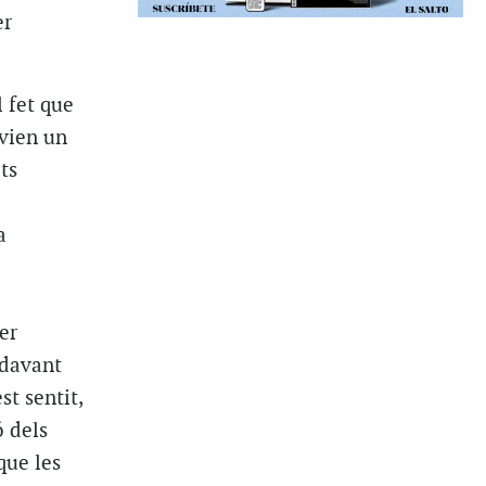
er
 fet que
nvien un
ts
a
er
 davant
st sentit,
 dels
que les