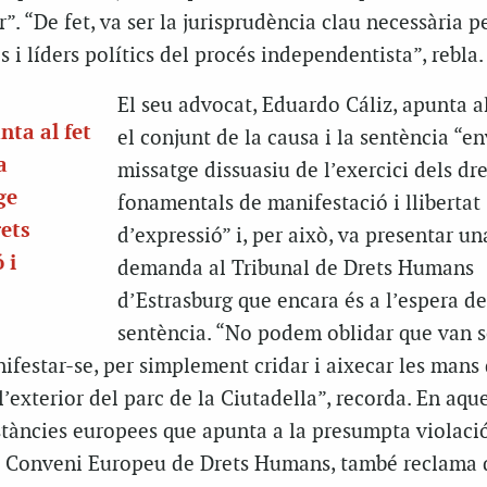
”. “De fet, va ser la jurisprudència clau necessària p
 i líders polítics del procés independentista”, rebla.
El seu advocat, Eduardo Cáliz, apunta al
nta al fet
el conjunt de la causa i la sentència “e
a
missatge dissuasiu de l’exercici dels dre
ge
fonamentals de manifestació i llibertat
rets
d’expressió” i, per això, va presentar un
 i
demanda al Tribunal de Drets Humans
d’Estrasburg que encara és a l’espera de
sentència. “No podem oblidar que van s
festar-se, per simplement cridar i aixecar les mans
l’exterior del parc de la Ciutadella”, recorda. En aque
stàncies europees que apunta a la presumpta violació
 del Conveni Europeu de Drets Humans, també reclama 