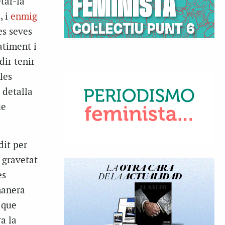
tar-la
, i
enmig
es seves
atiment i
dir tenir
les
 detalla
ue
dit per
 gravetat
es
manera
 que
a la