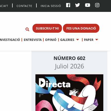
CIA’T
CONTACTE
INICIA SESSIÓ
SUBSCRIU-T'HI
FES UNA DONACIÓ
INVESTIGACIÓ
ENTREVISTA
OPINIÓ
GALERIES
PAPER
NÚMERO 602
Juliol 2026