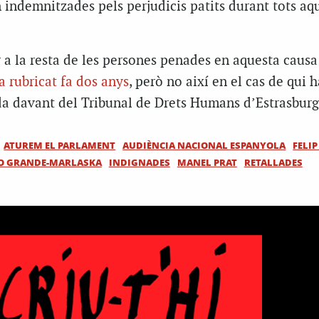
indemnitzades pels perjudicis patits durant tots aq
 a la resta de les persones penades en aquesta causa
ia rubricat fa dos anys
, però no així en el cas de qui 
a davant del Tribunal de Drets Humans d’Estrasburg
ATUREM EL PARLAMENT
AUDIÈNCIA NACIONAL ESPANYOLA
FELIP
O GRANDE-MARLASKA
INDIGNADES
MANEL PRAT
RETALLADES