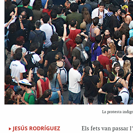
La protesta indig
JESÚS RODRÍGUEZ
Els fets van passar 