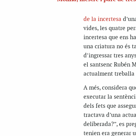
de la incertesa
d’una
vides, les quatre pe
incertesa que ens ha
una criatura no és t
d’ingressar tres any
el santsenc Rubén Mo
actualment treballa 
A més, considera que
executar la sentènc
dels fets que assegu
tractava d’una actua
deliberada?”, es pre
tenien era generar u