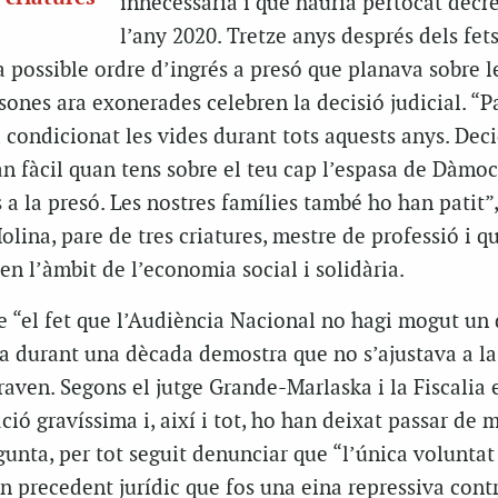
innecessària i que hauria pertocat decre
l’any 2020. Tretze anys després dels fets
 possible ordre d’ingrés a presó que planava sobre l
rsones ara exonerades celebren la decisió judicial. “P
 condicionat les vides durant tots aquests anys. Deci
an fàcil quan tens sobre el teu cap l’espasa de Dàmoc
s a la presó. Les nostres famílies també ho han patit”,
lina, pare de tres criatures, mestre de professió i q
en l’àmbit de l’economia social i solidària.
 “el fet que l’Audiència Nacional no hagi mogut un 
ia durant una dècada demostra que no s’ajustava a la
raven. Segons el jutge Grande-Marlaska i la Fiscalia 
ció gravíssima i, així i tot, ho han deixat passar de 
gunta, per tot seguit denunciar que “l’única voluntat
n precedent jurídic que fos una eina repressiva contr