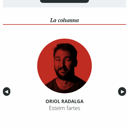
La columna
Anterior
◀︎
Sig
▶︎
ORIOL RADALGA
Esteim fartes