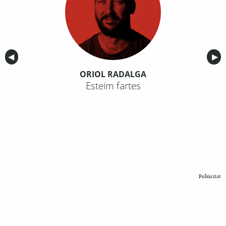
Anterior
◀︎
Sig
▶︎
ORIOL RADALGA
Esteim fartes
Publicitat