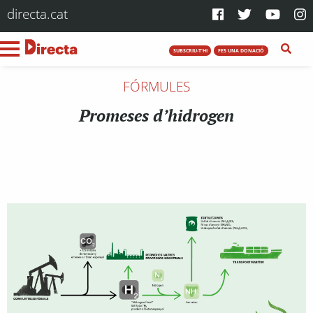
directa.cat
SUBSCRIU-T'HI
FES UNA DONACIÓ
FÓRMULES
Promeses d’hidrogen