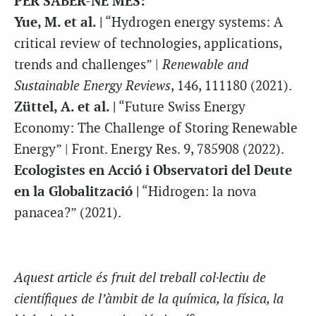
PER SABER-NE MÉS:
Yue, M. et al. |
“Hydrogen energy systems: A
critical review of technologies, applications,
trends and challenges” |
Renewable and
Sustainable Energy Reviews
, 146, 111180 (2021).
Züttel, A. et al. |
“Future Swiss Energy
Economy: The Challenge of Storing Renewable
Energy” | Front. Energy Res. 9, 785908 (2022).
Ecologistes en Acció i Observatori del Deute
en la Globalització |
“Hidrogen: la nova
panacea?” (2021).
Aquest article és fruit del treball col·lectiu de
científiques de l’àmbit de la química, la física, la