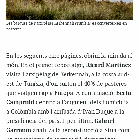
Les barques de l’arxipèlag Kerkennah (Tunísia) es converteixen en
pasteres
En les següents cinc pàgines, obrim la mirada al
món. En el primer reportatge,
Ricard Martínez
visita l’arxipèlag de
Kerkennah
, a la costa sud-
est de Tunísia, d’on surten el 40% de pasteres
que viatgen cap a Europa. A continuació,
Berta
Camprubí
denuncia l’augment dels homicidis
a Colòmbia amb l’arribada d’Ivan
Duque
a la
presidència del país. I, per últim,
Gabriel
Garroum
analitza la reconstrucció a Síria com