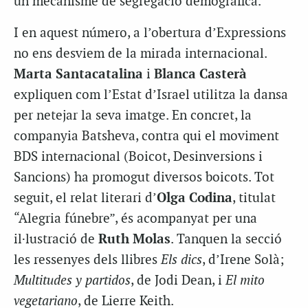
un mecanisme de segregació demogràfica.
I en aquest número, a l’obertura d’Expressions
no ens desviem de la mirada internacional.
Marta
Santacatalina
i
Blanca Casterà
expliquen com l’Estat d’Israel utilitza la dansa
per netejar la seva imatge. En concret, la
companyia
Batsheva
, contra qui el moviment
BDS
internacional (Boicot, Desinversions i
Sancions) ha promogut diversos boicots. Tot
seguit, el relat literari d’
Olga Codina
, titulat
“Alegria fúnebre”, és acompanyat per una
il·lustració de
Ruth
Molas
. Tanquen la secció
les ressenyes dels llibres
Els dics
, d’Irene Solà;
Multitudes
y
partidos
, de
Jodi
Dean,
i
El
mito
vegetariano
, de
Lierre
Keith
.