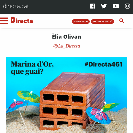
directa.cat
SUBSCRIU-T'HI
FES UNA DONACIÓ
Èlia Olivan
La_Directa