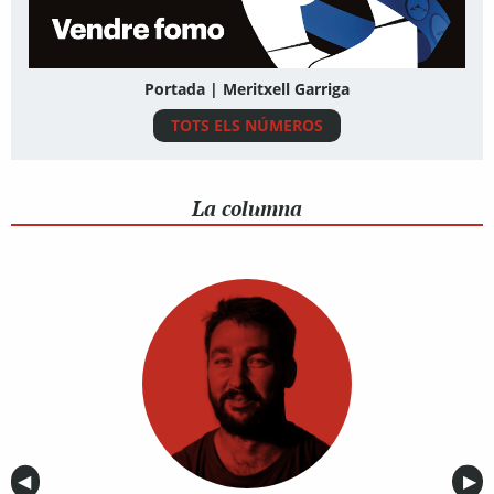
Portada | Meritxell Garriga
TOTS ELS NÚMEROS
La columna
Anterior
◀︎
Sig
▶︎