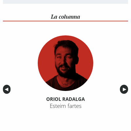
La columna
Anterior
◀︎
Sig
▶︎
ORIOL RADALGA
Esteim fartes