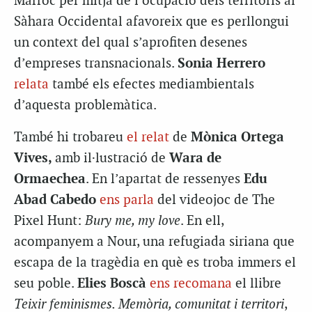
Marroc per mitjà de l’ocupació dels territoris al
Sàhara Occidental afavoreix que es perllongui
un context del qual s’aprofiten desenes
d’empreses transnacionals.
Sonia Herrero
relata
també els efectes mediambientals
d’aquesta problemàtica.
També hi trobareu
el relat
de
Mònica Ortega
Vives,
amb il·lustració de
Wara de
Ormaechea
. En l’apartat de ressenyes
Edu
Abad Cabedo
ens parla
del videojoc de The
Pixel Hunt:
Bury me, my love
. En ell,
acompanyem a Nour, una refugiada siriana que
escapa de la tragèdia en què es troba immers el
seu poble.
Elies Boscà
ens recomana
el llibre
Teixir feminismes. Memòria, comunitat i territori
,