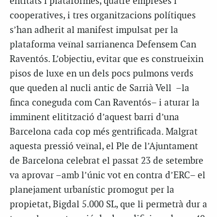
entitats i plataformes, quatre empreses i
cooperatives, i tres organitzacions polítiques
s’han adherit al manifest impulsat per la
plataforma veïnal sarrianenca Defensem Can
Raventós. L’objectiu, evitar que es construeixin
pisos de luxe en un dels pocs pulmons verds
que queden al nucli antic de Sarrià Vell –la
finca coneguda com Can Raventós– i aturar la
imminent elitització d’aquest barri d’una
Barcelona cada cop més gentrificada. Malgrat
aquesta pressió veïnal, el Ple de l’Ajuntament
de Barcelona celebrat el passat 23 de setembre
va aprovar –amb l’únic vot en contra d’ERC– el
planejament urbanístic promogut per la
propietat, Bigdal 5.000 SL, que li permetrà dur a