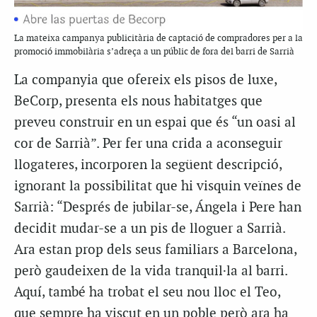
La mateixa campanya publicitària de captació de compradores per a la
promoció immobilària s’adreça a un públic de fora del barri de Sarrià
La companyia que ofereix els pisos de luxe,
BeCorp, presenta els nous habitatges que
preveu construir en un espai que és “un oasi al
cor de Sarrià”. Per fer una crida a aconseguir
llogateres, incorporen la següent descripció,
ignorant la possibilitat que hi visquin veïnes de
Sarrià: “Després de jubilar-se, Ángela i Pere han
decidit mudar-se a un pis de lloguer a Sarrià.
Ara estan prop dels seus familiars a Barcelona,
però gaudeixen de la vida tranquil·la al barri.
Aquí, també ha trobat el seu nou lloc el Teo,
que sempre ha viscut en un poble però ara ha