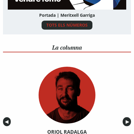
Portada | Meritxell Garriga
TOTS ELS NÚMEROS
La columna
Anterior
◀︎
Sig
▶︎
ORIOL RADALGA