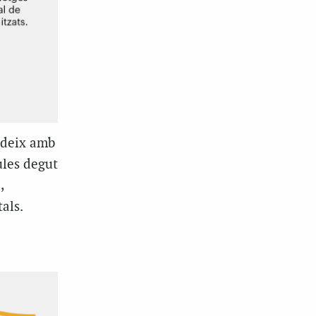
ideix amb
ules degut
,
als.