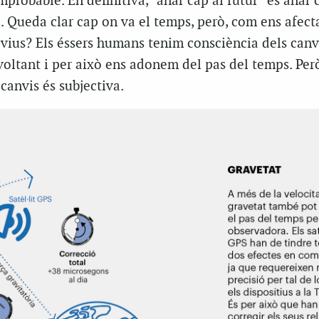
mprobable. En definitiva, “anar cap al futur” és anar 
 Queda clar cap on va el temps, però, com ens afecta
 vius? Els éssers humans tenim consciència dels canv
oltant i per això ens adonem del pas del temps. Però
canvis és subjectiva.