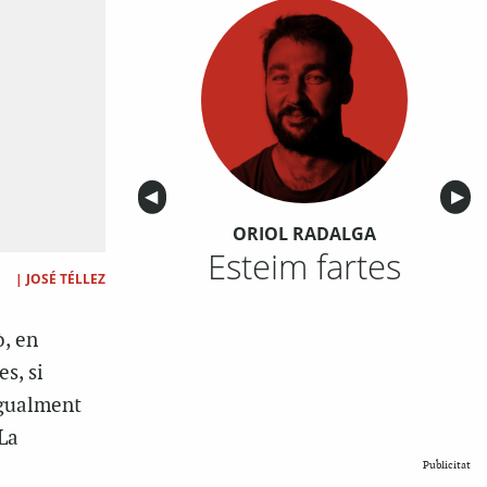
Anterior
◀︎
Sigu
▶︎
ORIOL RADALGA
Esteim fartes
|
JOSÉ TÉLLEZ
ò, en
s, si
igualment
La
Publicitat