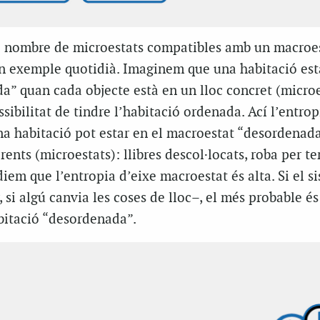
l nombre de microestats compatibles amb un macroes
n exemple quotidià. Imaginem que una habitació est
a” quan cada objecte està en un lloc concret (microe
ibilitat de tindre l’habitació ordenada. Ací l’entrop
na habitació pot estar en el macroestat “desordenad
nts (microestats): llibres descol·locats, roba per terr
iem que l’entropia d’eixe macroestat és alta. Si el s
, si algú canvia les coses de lloc–, el més probable é
itació “desordenada”.