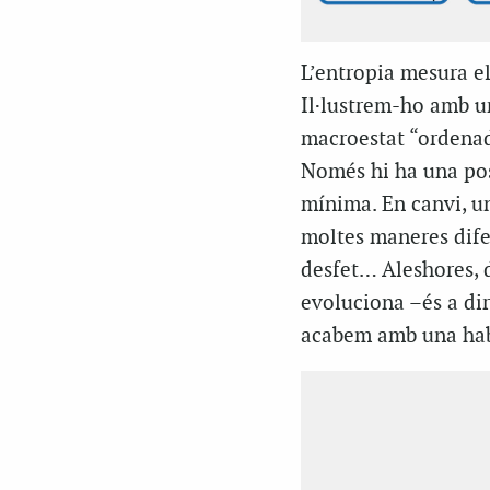
L’entropia mesura e
Il·lustrem-ho amb u
macroestat “ordenad
Només hi ha una poss
mínima. En canvi, u
moltes maneres difere
desfet… Aleshores, d
evoluciona –és a dir
acabem amb una hab