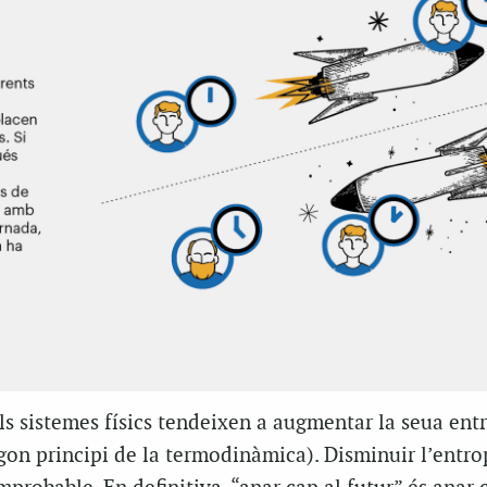
els sistemes físics tendeixen a augmentar la seua ent
gon principi de la termodinàmica). Disminuir l’entro