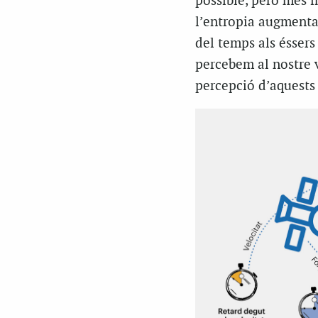
possible, però més i
l’entropia augmenta.
del temps als éssers
percebem al nostre v
percepció d’aquests 