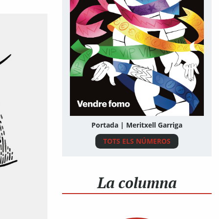
Portada | Meritxell Garriga
TOTS ELS NÚMEROS
La columna