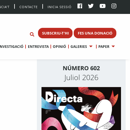
CIA’T
CONTACTE
INICIA SESSIÓ
SUBSCRIU-T'HI
FES UNA DONACIÓ
INVESTIGACIÓ
ENTREVISTA
OPINIÓ
GALERIES
PAPER
NÚMERO 602
Juliol 2026