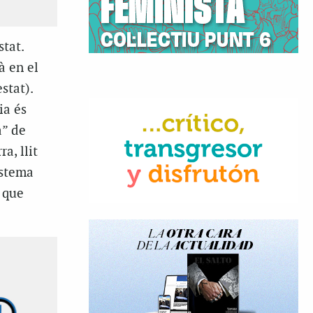
tat.
à en el
stat).
ia és
a” de
a, llit
istema
s que