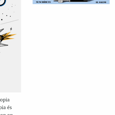
ropia
pia és