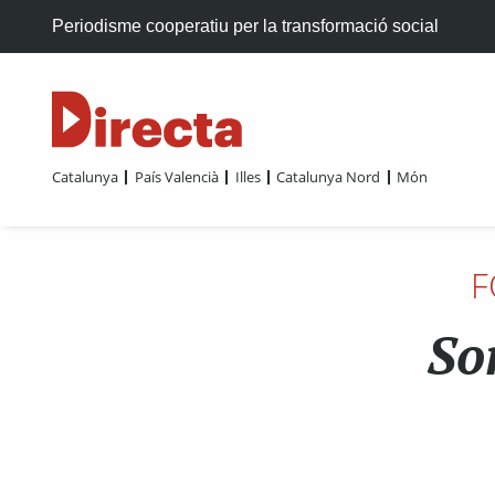
Periodisme cooperatiu per la transformació social
Catalunya
País Valencià
Illes
Catalunya Nord
Món
F
So