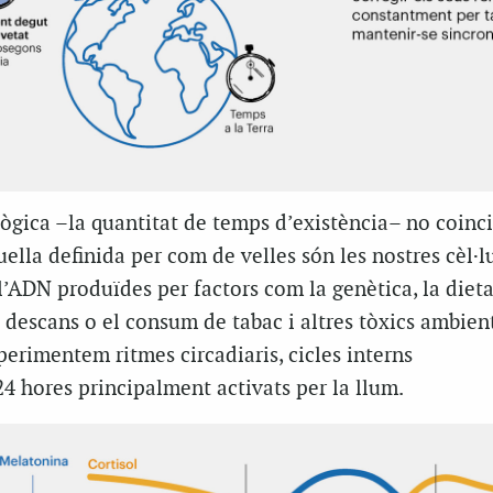
lògica –la quantitat de temps d’existència– no coinc
uella definida per com de velles són les nostres cèl·l
 l’ADN produïdes per factors com la genètica, la dieta
 el descans o el consum de tabac i altres tòxics ambient
perimentem ritmes circadiaris, cicles interns
 hores principalment activats per la llum.