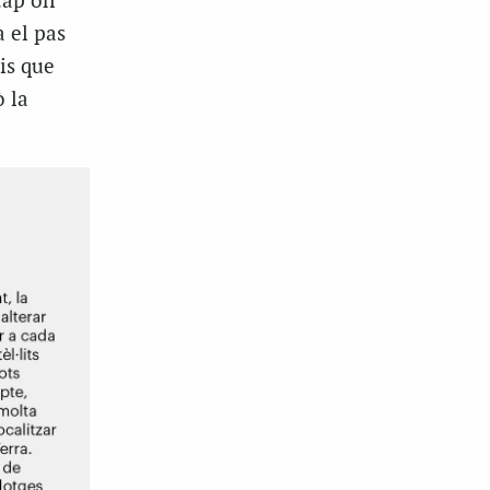
cap on
 el pas
is que
 la