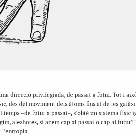
na direcció privilegiada, de passat a futur. Tot i aix
sic, des del moviment dels àtoms fins al de les galàxie
el temps –de futur a passat–, s’obté un sistema físic 
gim, aleshores, si anem cap al passat o cap al futur? 
 l’entropia.