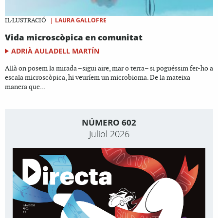
|
LAURA GALLOFRE
IL·LUSTRACIÓ
Vida microscòpica en comunitat
ADRIÀ AULADELL MARTÍN
Allà on posem la mirada –sigui aire, mar o terra– si poguéssim fer-ho a
escala microscòpica, hi veuríem un microbioma. De la mateixa
manera que...
NÚMERO 602
Juliol 2026