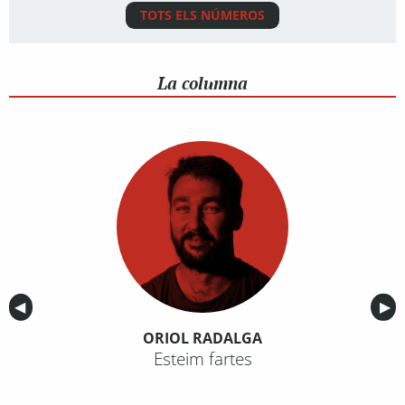
TOTS ELS NÚMEROS
La columna
Anterior
◀︎
Sig
▶︎
ORIOL RADALGA
Esteim fartes