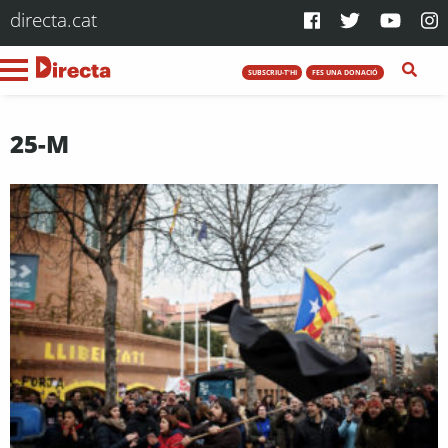
directa.cat
SUBSCRIU-T'HI
FES UNA DONACIÓ
25-M