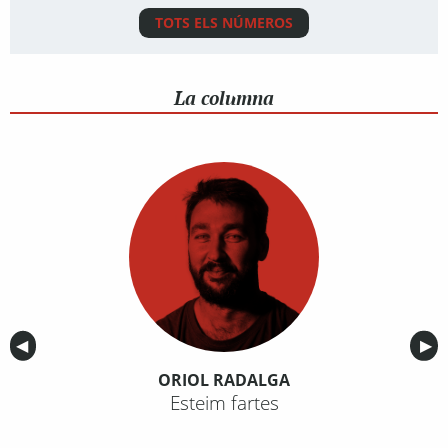
TOTS ELS NÚMEROS
La columna
Anterior
◀︎
Sig
▶︎
ORIOL RADALGA
Esteim fartes