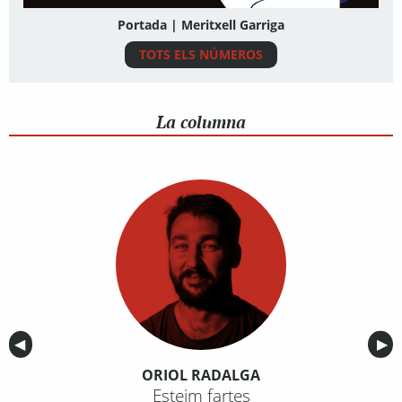
Portada | Meritxell Garriga
TOTS ELS NÚMEROS
La columna
Anterior
◀︎
Sig
▶︎
ORIOL RADALGA
Esteim fartes