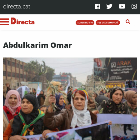
directa.cat
SUBSCRIU-T'HI
FES UNA DONACIÓ
Abdulkarim Omar