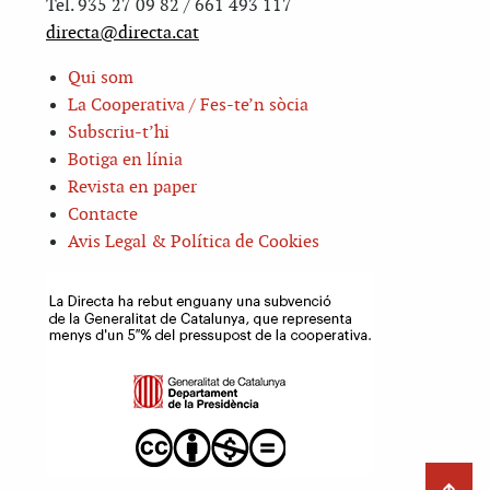
Tel. 935 27 09 82 / 661 493 117
directa@directa.cat
Qui som
La Cooperativa / Fes-te’n sòcia
Subscriu-t’hi
Botiga en línia
Revista en paper
Contacte
Avis Legal & Política de Cookies