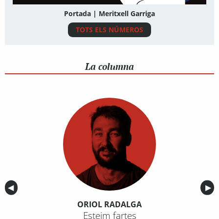
Portada | Meritxell Garriga
TOTS ELS NÚMEROS
La columna
Anterior
◀︎
Sig
▶︎
ORIOL RADALGA
Esteim fartes