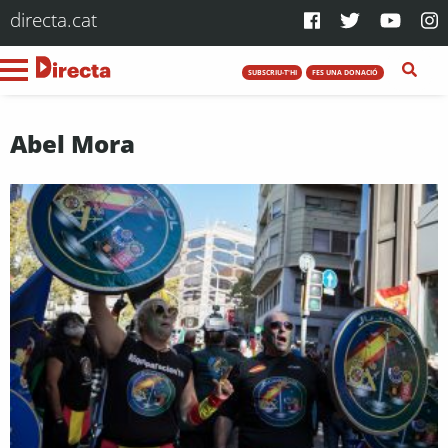
directa.cat
SUBSCRIU-T'HI
FES UNA DONACIÓ
Abel Mora