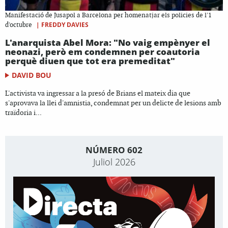
Manifestació de Jusapol a Barcelona per homenatjar els policies de l'1
|
FREDDY DAVIES
d'octubre
L'anarquista Abel Mora: "No vaig empènyer el
neonazi, però em condemnen per coautoria
perquè diuen que tot era premeditat"
DAVID BOU
L'activista va ingressar a la presó de Brians el mateix dia que
s'aprovava la llei d'amnistia, condemnat per un delicte de lesions amb
traïdoria i...
NÚMERO 602
Juliol 2026