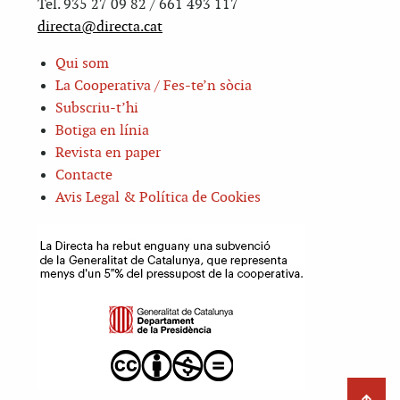
Tel. 935 27 09 82 / 661 493 117
directa@directa.cat
Qui som
La Cooperativa / Fes-te’n sòcia
Subscriu-t’hi
Botiga en línia
Revista en paper
Contacte
Avis Legal & Política de Cookies