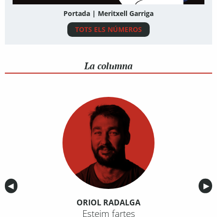
Portada | Meritxell Garriga
TOTS ELS NÚMEROS
La columna
Anterior
◀︎
Sig
▶︎
ORIOL RADALGA
Esteim fartes