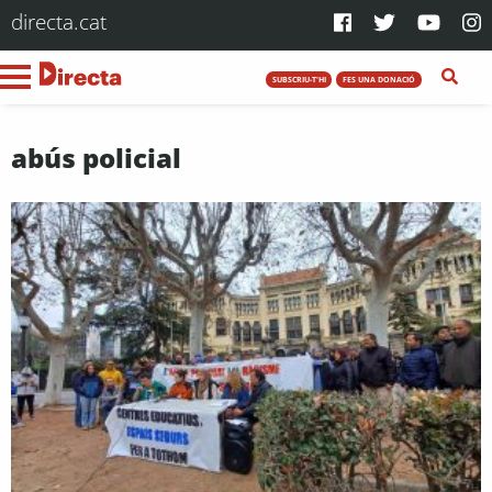
directa.cat
SUBSCRIU-T'HI
FES UNA DONACIÓ
abús policial