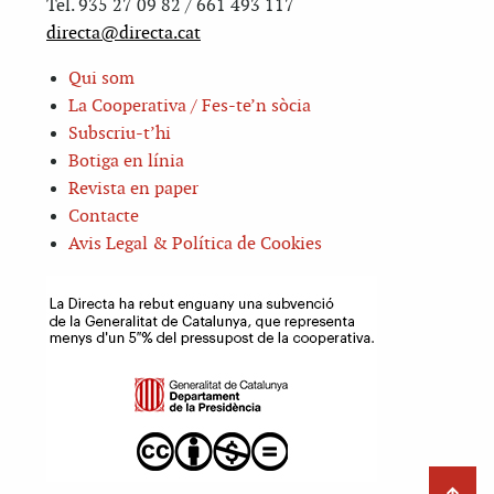
Tel. 935 27 09 82 / 661 493 117
directa@directa.cat
Qui som
La Cooperativa / Fes-te’n sòcia
Subscriu-t’hi
Botiga en línia
Revista en paper
Contacte
Avis Legal & Política de Cookies