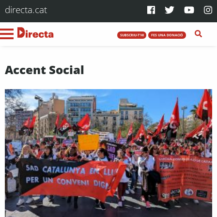
directa.cat
SUBSCRIU-T'HI
FES UNA DONACIÓ
Accent Social