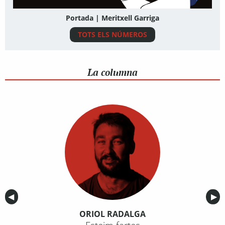
Portada | Meritxell Garriga
TOTS ELS NÚMEROS
La columna
Anterior
◀︎
Sig
▶︎
ORIOL RADALGA