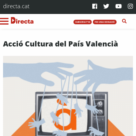
directa.cat
SUBSCRIU-T'HI
FES UNA DONACIÓ
Acció Cultura del País Valencià