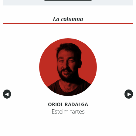
La columna
Anterior
◀︎
Sig
▶︎
ORIOL RADALGA
Esteim fartes