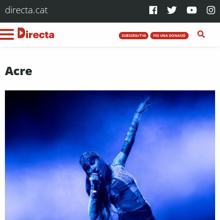
directa.cat
SUBSCRIU-T'HI
FES UNA DONACIÓ
Acre