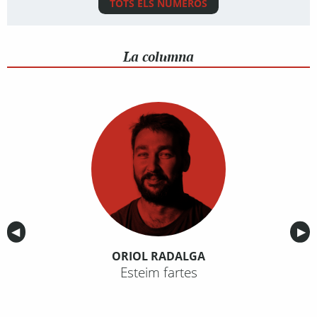
TOTS ELS NÚMEROS
La columna
Anterior
◀︎
Sig
▶︎
ORIOL RADALGA
Esteim fartes