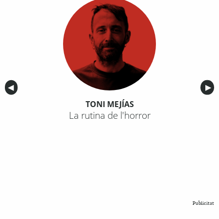
Anterior
◀︎
Sig
▶︎
TONI MEJÍAS
La rutina de l'horror
Publicitat