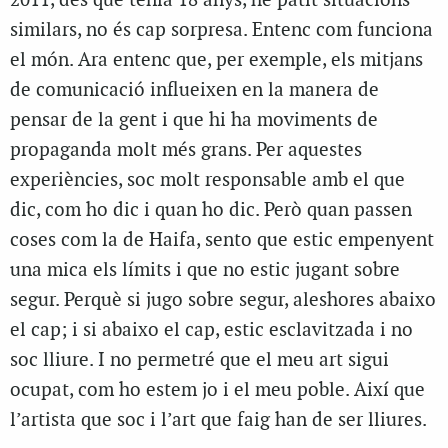
2011, des que tenia 18 anys, he patit situacions
similars, no és cap sorpresa. Entenc com funciona
el món. Ara entenc que, per exemple, els mitjans
de comunicació influeixen en la manera de
pensar de la gent i que hi ha moviments de
propaganda molt més grans. Per aquestes
experiències, soc molt responsable amb el que
dic, com ho dic i quan ho dic. Però quan passen
coses com la de Haifa, sento que estic empenyent
una mica els límits i que no estic jugant sobre
segur. Perquè si jugo sobre segur, aleshores abaixo
el cap; i si abaixo el cap, estic esclavitzada i no
soc lliure. I no permetré que el meu art sigui
ocupat, com ho estem jo i el meu poble. Així que
l’artista que soc i l’art que faig han de ser lliures.