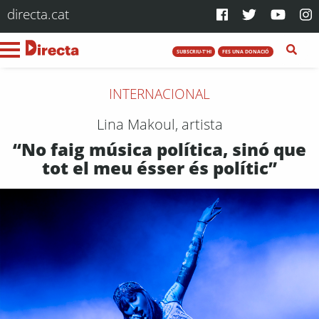
directa.cat
SUBSCRIU-T'HI
FES UNA DONACIÓ
INTERNACIONAL
Lina Makoul, artista
“No faig música política, sinó que
tot el meu ésser és polític”