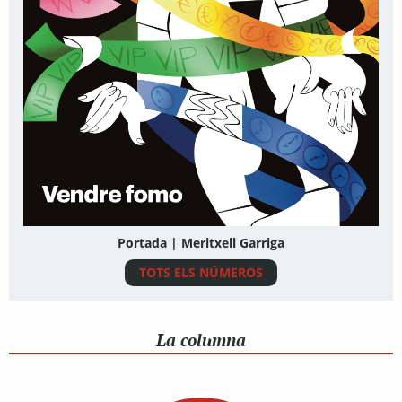
Portada | Meritxell Garriga
TOTS ELS NÚMEROS
La columna