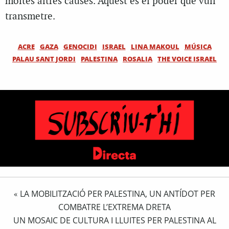
moltes altres causes. Aquest és el poder que vull
transmetre.
ACRE
GAZA
GENOCIDI
ISRAEL
LINA MAKOUL
MÚSICA
PALAU SANT JORDI
PALESTINA
ROSALIA
THE VOICE ISRAEL
LA MOBILITZACIÓ PER PALESTINA, UN ANTÍDOT PER
«
COMBATRE L’EXTREMA DRETA
UN MOSAIC DE CULTURA I LLUITES PER PALESTINA AL