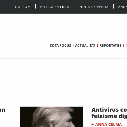
QUI SOM
BOTIGA EN LÍNIA
PUNTS DE VENDA
ANUN
SOTA FOCUS
ACTUALITAT
REPORTATGE
an
Antivirus co
feixisme dig
ANNA CELMA