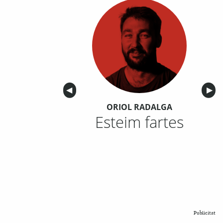
Anterior
◀︎
Sigu
▶︎
ORIOL RADALGA
Esteim fartes
Publicitat