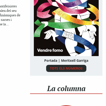
antifeixistes
alen del seu
 dinàmiques de
xarxes i
e la...
Portada | Meritxell Garriga
TOTS ELS NÚMEROS
La columna