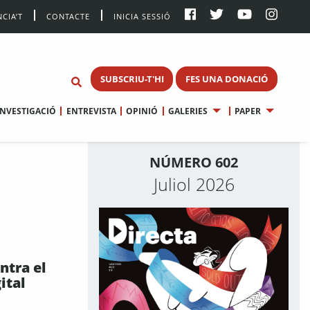
CIA’T
CONTACTE
INICIA SESSIÓ
SUBSCRIU-T'HI
FES UNA DONACIÓ
INVESTIGACIÓ
ENTREVISTA
OPINIÓ
GALERIES
PAPER
NÚMERO 602
Juliol 2026
ntra el
ital