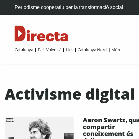
Periodisme cooperatiu per la transformació social
Catalunya
País Valencià
Illes
Catalunya Nord
Món
Activisme digital
Aaron Swartz, qu
compartir
coneixement és