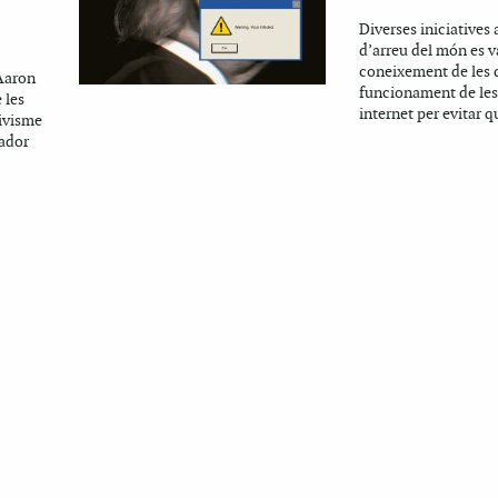
Diverses iniciatives 
d’arreu del món es v
coneixement de les
Aaron
funcionament de les 
 les
internet per evitar qu
tivisme
mador