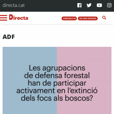
directa.cat
SUBSCRIU-T'HI
FES UNA DONACIÓ
ADF