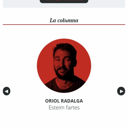
La columna
Anterior
◀︎
Sig
▶︎
ORIOL RADALGA
Esteim fartes