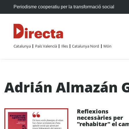
Periodisme cooperatiu per la transformació social
Catalunya
País Valencià
Illes
Catalunya Nord
Món
Adrián Almazán 
Reflexions
necessàries per
"rehabitar" el ca