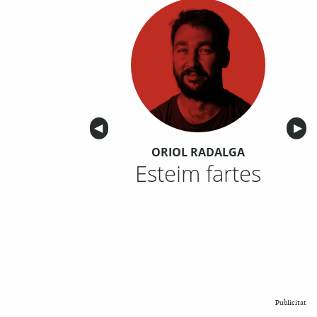
Anterior
◀︎
Sigu
▶︎
ORIOL RADALGA
Esteim fartes
Publicitat