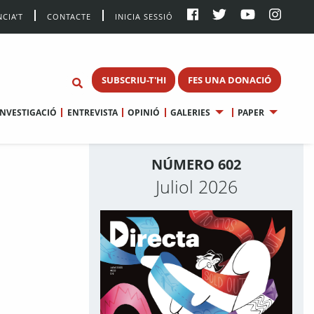
CIA’T
CONTACTE
INICIA SESSIÓ
SUBSCRIU-T'HI
FES UNA DONACIÓ
INVESTIGACIÓ
ENTREVISTA
OPINIÓ
GALERIES
PAPER
NÚMERO 602
Juliol 2026