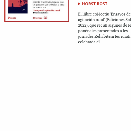
HORST ROST
El llibre col·lectiu 'Ensayos de
agitación rural' (Ediciones S
2022), que recull algunes de l
ponències presentades a les
jornades Rehabitem les ruralit
celebrada el...