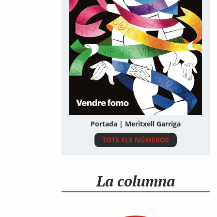
Portada | Meritxell Garriga
TOTS ELS NÚMEROS
La columna