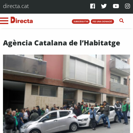
directa.cat
SUBSCRIU-T'HI
FES UNA DONACIÓ
Agència Catalana de l’Habitatge