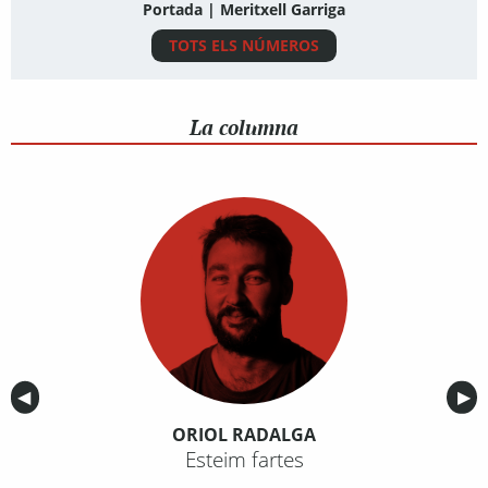
Portada | Meritxell Garriga
TOTS ELS NÚMEROS
La columna
Anterior
◀︎
Sig
▶︎
ORIOL RADALGA
Esteim fartes