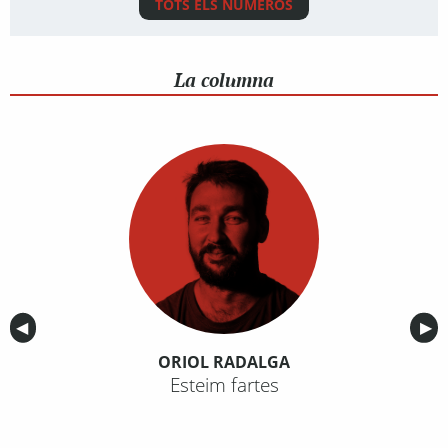
TOTS ELS NÚMEROS
La columna
Anterior
◀︎
Sig
▶︎
ORIOL RADALGA
Esteim fartes