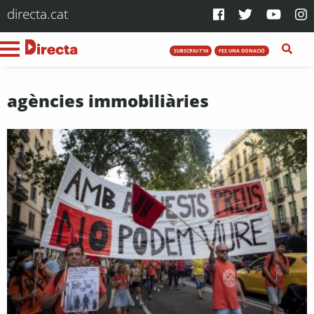
directa.cat
SUBSCRIU-T'HI
FES UNA DONACIÓ
agències immobiliàries