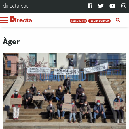
directa.cat
SUBSCRIU-T'HI
FES UNA DONACIÓ
Àger