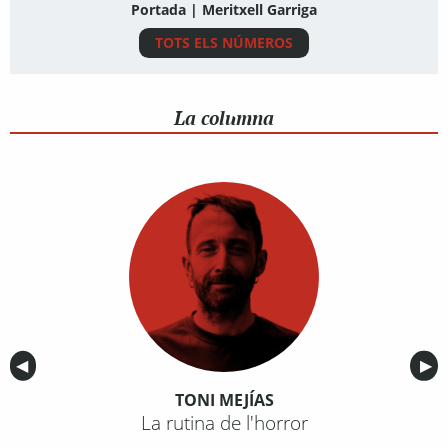
Portada | Meritxell Garriga
TOTS ELS NÚMEROS
La columna
Anterior
◀︎
Sig
▶︎
TONI MEJÍAS
La rutina de l'horror