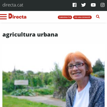
directa.cat
SUBSCRIU-T'HI
FES UNA DONACIÓ
agricultura urbana