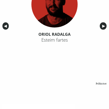
Anterior
◀︎
Sig
▶︎
ORIOL RADALGA
Esteim fartes
Publicitat