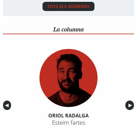
TOTS ELS NÚMEROS
La columna
Anterior
◀︎
Sig
▶︎
ORIOL RADALGA
Esteim fartes