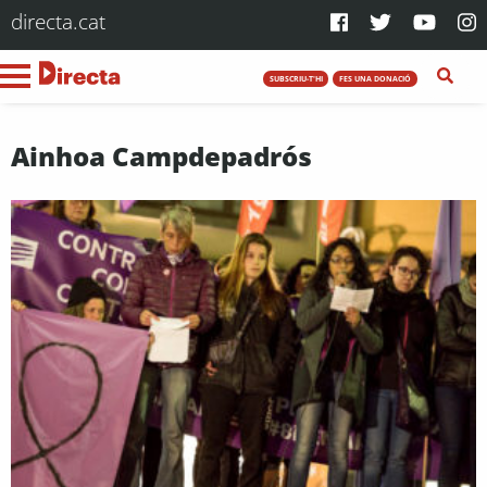
directa.cat
SUBSCRIU-T'HI
FES UNA DONACIÓ
Ainhoa Campdepadrós