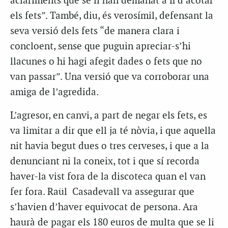
aclariments que se li han demanat a fi d’acotar
els fets”. També, diu, és verosímil, defensant la
seva versió dels fets “de manera clara i
concloent, sense que puguin apreciar-s’hi
llacunes o hi hagi afegit dades o fets que no
van passar”. Una versió que va corroborar una
amiga de l’agredida.
L’agresor, en canvi, a part de negar els fets, es
va limitar a dir que ell ja té nòvia, i que aquella
nit havia begut dues o tres cerveses, i que a la
denunciant ni la coneix, tot i que sí recorda
haver-la vist fora de la discoteca quan el van
fer fora. Raül Casadevall va assegurar que
s’havien d’haver equivocat de persona. Ara
haurà de pagar els 180 euros de multa que se li