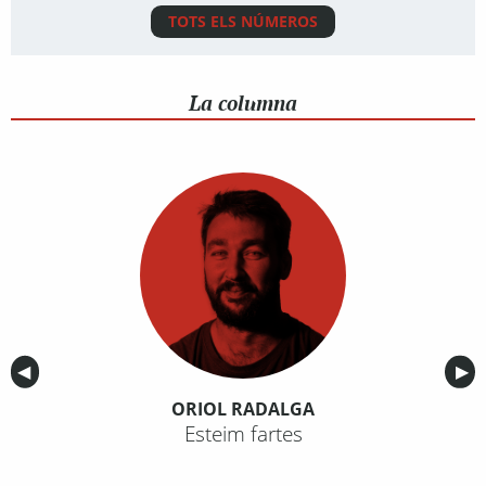
TOTS ELS NÚMEROS
La columna
Anterior
◀︎
Sig
▶︎
ORIOL RADALGA
Esteim fartes