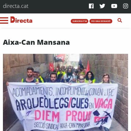
directa.cat
SUBSCRIU-T'HI
FES UNA DONACIÓ
Aixa-Can Mansana