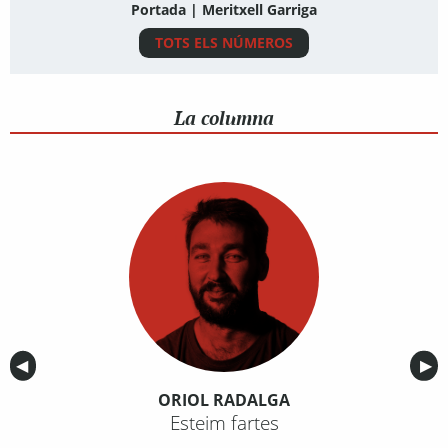
Portada | Meritxell Garriga
TOTS ELS NÚMEROS
La columna
Anterior
◀︎
Sig
▶︎
ORIOL RADALGA
Esteim fartes