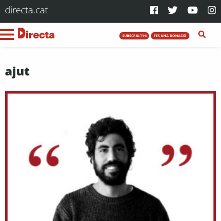
directa.cat
SUBSCRIU-T'HI
FES UNA DONACIÓ
ajut