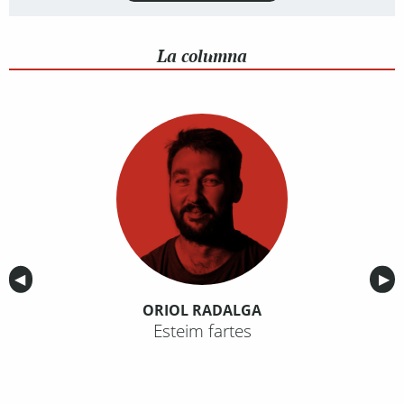
La columna
Anterior
◀︎
Sig
▶︎
ORIOL RADALGA
Esteim fartes