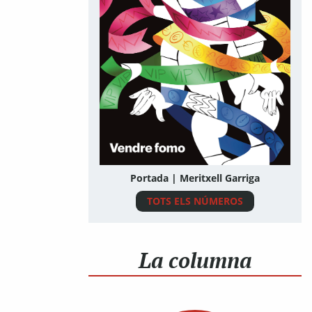
Portada | Meritxell Garriga
TOTS ELS NÚMEROS
La columna