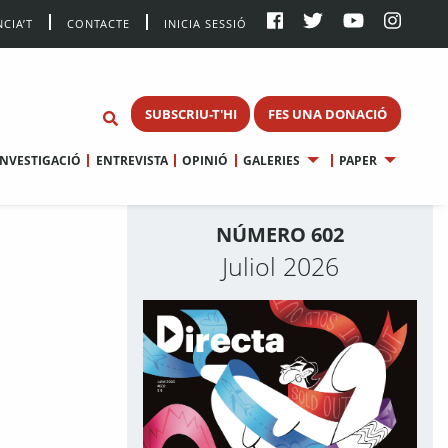
CIA’T
CONTACTE
INICIA SESSIÓ
SUBSCRIU-T'HI
FES UNA DONACIÓ
INVESTIGACIÓ
ENTREVISTA
OPINIÓ
GALERIES
PAPER
NÚMERO 602
Juliol 2026