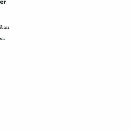
er
úblics
bem