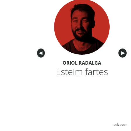
Anterior
◀︎
Sigu
▶︎
ORIOL RADALGA
Esteim fartes
Publicitat