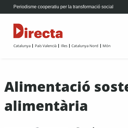
Periodisme cooperatiu per la transformació social
Catalunya
País Valencià
Illes
Catalunya Nord
Món
Alimentació sost
alimentària