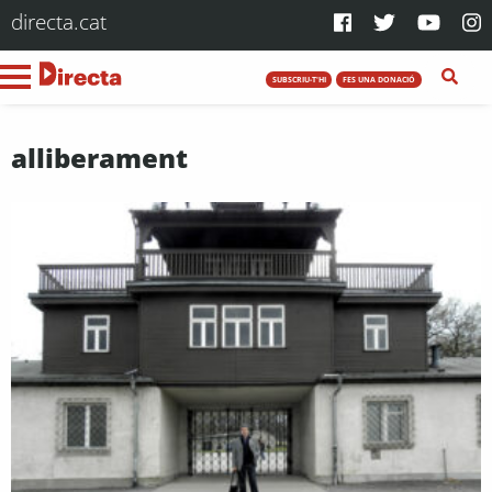
directa.cat
SUBSCRIU-T'HI
FES UNA DONACIÓ
alliberament